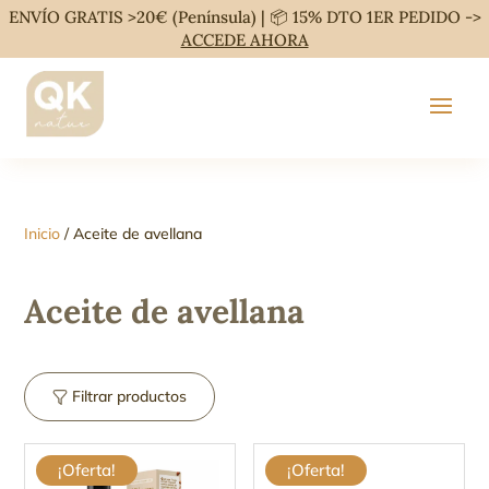
ENVÍO GRATIS >20€ (Península) | 📦 15% DTO 1ER PEDIDO ->
ACCEDE AHORA
Inicio
/ Aceite de avellana
Aceite de avellana
Filtrar productos
¡Oferta!
¡Oferta!