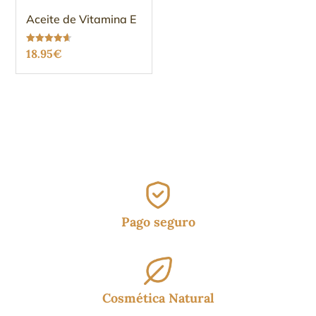
Aceite de Vitamina E
Valorado
18.95
€
con
4.63
de 5
Pago seguro
Cosmética Natural