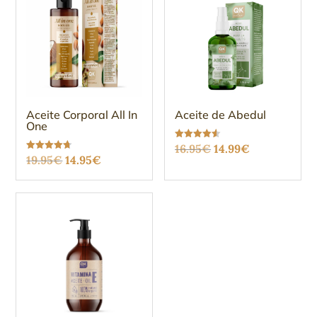
Aceite Corporal All In
Aceite de Abedul
One
El
El
Valorado
16.95
€
14.99
€
con
El
El
Valorado
19.95
€
14.95
€
4.58
precio
precio
con
de 5
4.68
precio
precio
de 5
original
actual
original
actual
era:
es:
era:
es:
16.95€.
14.99€.
19.95€.
14.95€.