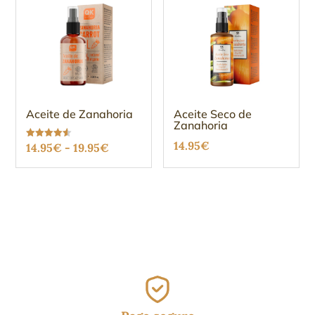
Aceite de Zanahoria
Aceite Seco de
Zanahoria
14.95
€
Rango
Valorado
14.95
€
-
19.95
€
con
4.56
de
de 5
precios:
desde
14.95€
hasta
19.95€