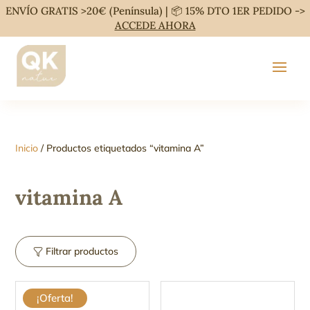
ENVÍO GRATIS >20€ (Península) | 📦 15% DTO 1ER PEDIDO ->
ACCEDE AHORA
Inicio
/ Productos etiquetados “vitamina A”
vitamina A
Filtrar productos
¡Oferta!