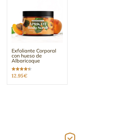
Exfoliante Corporal
con hueso de
Albaricoque
Valorado
12.95
€
con
4.38
de 5