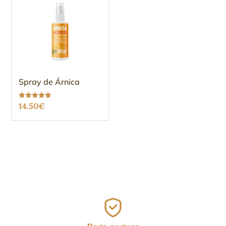
Spray de Árnica
Valorado
14.50
€
con
5.00
de 5