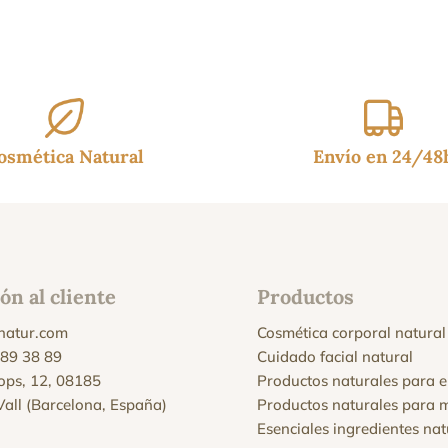
:
es:
95€.
12.95€.
osmética Natural
Envío en 24/48
ón al cliente
Productos
natur.com
Cosmética corporal natural
 89 38 89
Cuidado facial natural
Xops, 12, 08185
Productos naturales para e
 Vall (Barcelona, España)
Productos naturales para 
Esenciales ingredientes nat