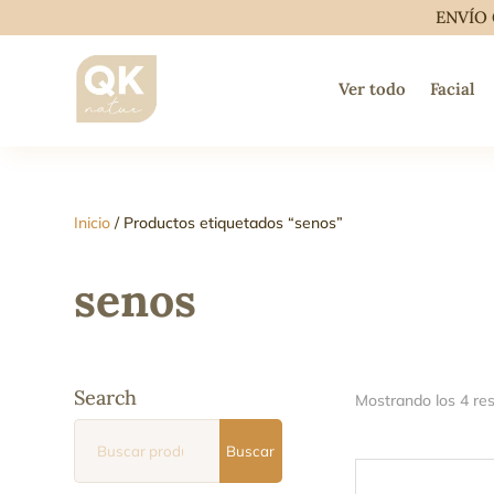
ENVÍO 
Ver todo
Facial
Inicio
/ Productos etiquetados “senos”
senos
Search
Mostrando los 4 re
Buscar
Buscar
por: