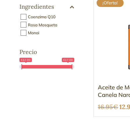
¡Oferta!
Ingredientes
Coenzima Q10
Rosa Mosqueta
Monoi
Precio
€12.00
€17.00
Aceite de M
Canela Nar
El
16.95
€
12.
pre
ori