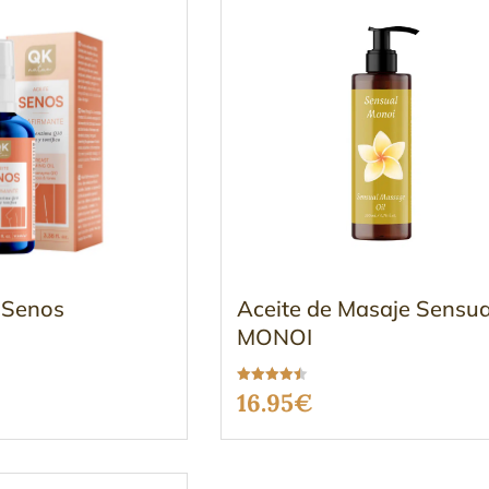
 Senos
Aceite de Masaje Sensua
MONOI
Valorado
16.95
€
con
4.47
de 5