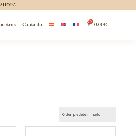
 AHORA
osotros
Contacto
0.00
€