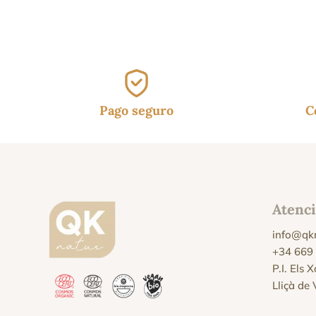
era
16.
Pago seguro
C
Atenci
info@qk
+34 669
P.I. Els 
Lliçà de