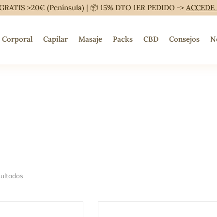
GRATIS >20€ (Península) | 📦 15% DTO 1ER PEDIDO ->
ACCEDE
Corporal
Capilar
Masaje
Packs
CBD
Consejos
N
sultados