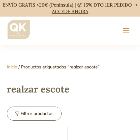
ENVÍO GRATIS >20€ (Península) | 📦 15% DTO 1ER PEDIDO ->
ACCEDE AHORA
Inicio
/ Productos etiquetados “realzar escote”
realzar escote
Filtrar productos