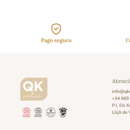
Pago seguro
C
Atenci
info@qk
+34 669
P.I. Els 
Lliçà de