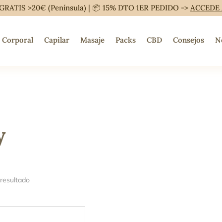
GRATIS >20€ (Península) | 📦 15% DTO 1ER PEDIDO ->
ACCEDE
Corporal
Capilar
Masaje
Packs
CBD
Consejos
N
y
 resultado