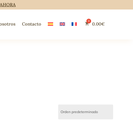
 AHORA
osotros
Contacto
0.00
€