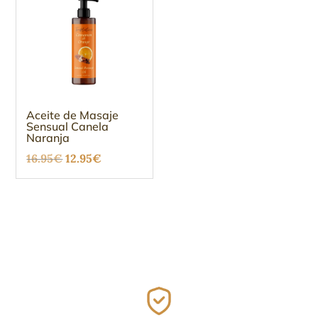
Aceite de Masaje
Sensual Canela
Naranja
El
El
16.95
€
12.95
€
precio
precio
original
actual
era:
es:
16.95€.
12.95€.