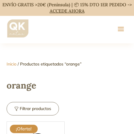
ENVÍO GRATIS >20€ (Península) | 📦 15% DTO 1ER PEDIDO ->
ACCEDE AHORA
Inicio
/ Productos etiquetados “orange”
orange
Filtrar productos
¡Oferta!