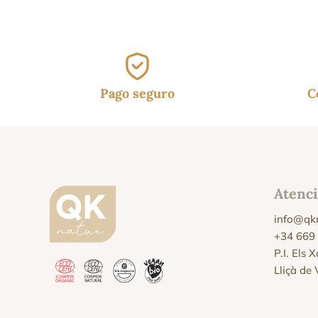
Pago seguro
C
Atenci
info@qk
+34 669
P.I. Els 
Lliçà de