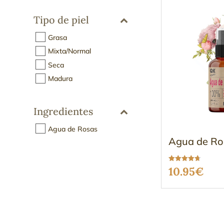
Tipo de piel
Grasa
Mixta/Normal
Seca
Madura
Ingredientes
Agua de Rosas
Agua de Ro
Valorado
10.95
€
con
4.67
de 5