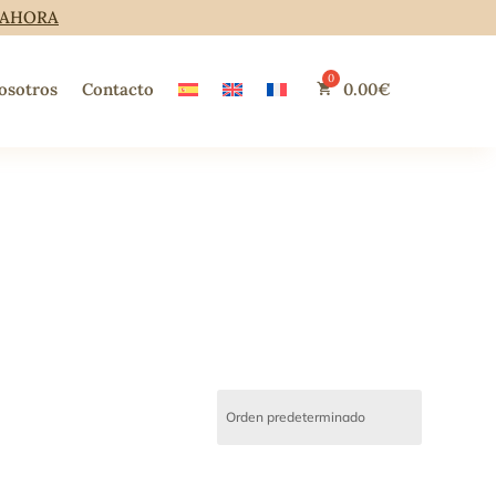
 AHORA
osotros
Contacto
0.00
€