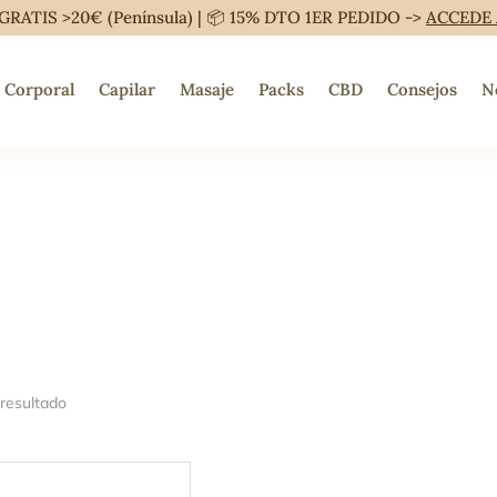
GRATIS >20€ (Península) | 📦 15% DTO 1ER PEDIDO ->
ACCEDE
Corporal
Capilar
Masaje
Packs
CBD
Consejos
N
 resultado