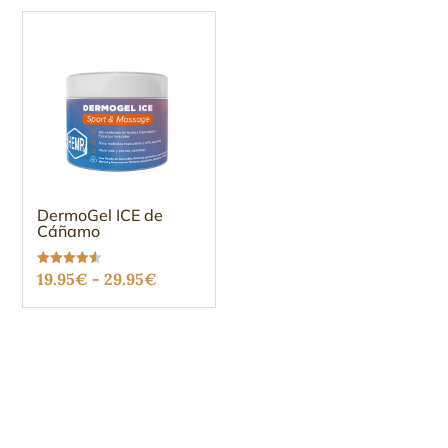
DermoGel ICE de
Cáñamo
Rango
Valorado
19.95
€
-
29.95
€
con
4.51
de
de 5
precios:
desde
19.95€
hasta
29.95€