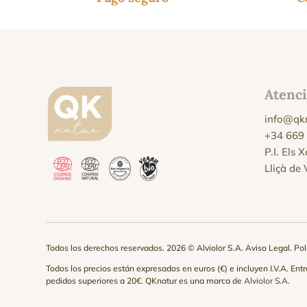
Atenci
info@qk
+34 669
P.I. Els 
Lliçà de
Todos los derechos reservados. 2026 © Alviolor S.A.
Aviso Legal
.
Pol
Todos los precios están expresados en euros (€) e incluyen I.V.A. En
pedidos superiores a 20€. QKnatur es una marca de
Alviolor S.A.