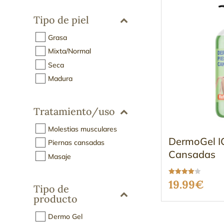
Tipo de piel
Grasa
Mixta/Normal
Seca
Madura
Tratamiento/uso
Molestias musculares
DermoGel IC
Piernas cansadas
Cansadas
Masaje
Valorado
19.99
€
Tipo de
con
3.96
producto
de 5
Dermo Gel