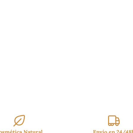
desde
15.90€
hasta
19.99€
osmética Natural
Envío en 24/48