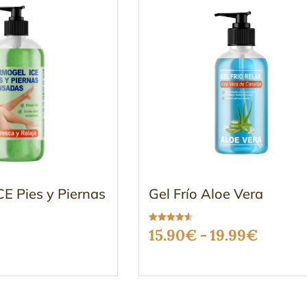
E Pies y Piernas
Gel Frío Aloe Vera
Valorado
Rango
15.90
€
-
19.99
€
con
4.49
de 5
de
precio