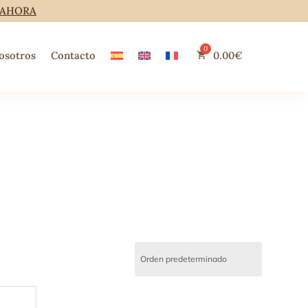
 AHORA
osotros
Contacto
0.00
€