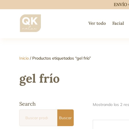
ENVÍO 
Ver todo
Facial
Inicio
/ Productos etiquetados “gel frío”
gel frío
Search
Mostrando los 2 re
Buscar
Buscar
por: