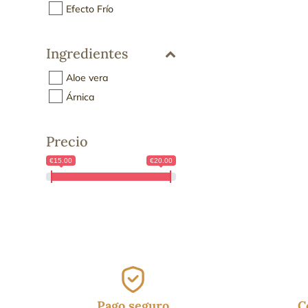
Efecto Frío
Ingredientes
Aloe vera
Árnica
Precio
€15.00
€20.00
Pago seguro
C