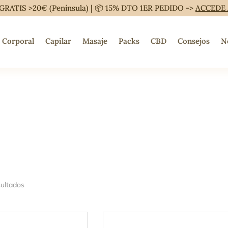
GRATIS >20€ (Península) | 📦 15% DTO 1ER PEDIDO ->
ACCEDE
Corporal
Capilar
Masaje
Packs
CBD
Consejos
N
sultados