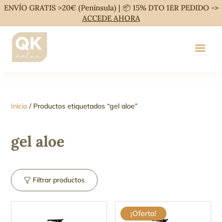
ENVÍO GRATIS >20€ (Península) | 📦 15% DTO 1ER PEDIDO ->
ACCEDE AHORA
Inicio
/ Productos etiquetados “gel aloe”
gel aloe
Filtrar productos
¡Oferta!