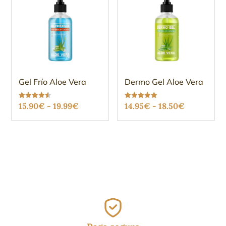
Gel Frío Aloe Vera
Dermo Gel Aloe Vera
Rango
Rango
Valorado
Valorado
15.90
€
-
19.99
€
14.95
€
-
18.50
€
con
con
4.49
5.00
de
de
de 5
de 5
precios:
precios:
desde
desde
15.90€
14.95€
hasta
hasta
19.99€
18.50€