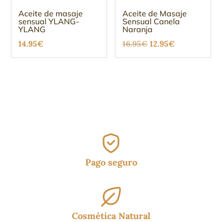
Aceite de masaje
Aceite de Masaje
sensual YLANG-
Sensual Canela
YLANG
Naranja
El
El
14.95
€
16.95
€
12.95
€
precio
precio
original
actual
era:
es:
16.95€.
12.95€.
Pago seguro
Cosmética Natural