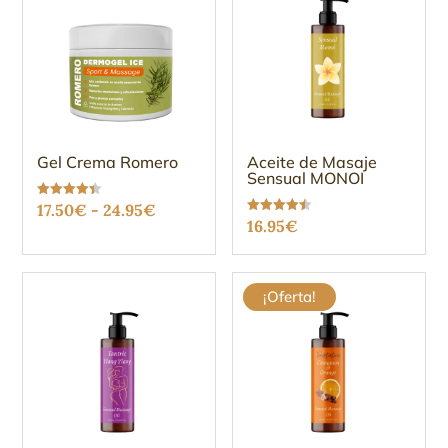
Gel Crema Romero
Aceite de Masaje
Sensual MONOI
Rango
Valorado
17.50
€
-
24.95
€
con
Valorado
16.95
€
4.37
de
con
de 5
4.47
de 5
precios:
desde
¡Oferta!
17.50€
hasta
24.95€