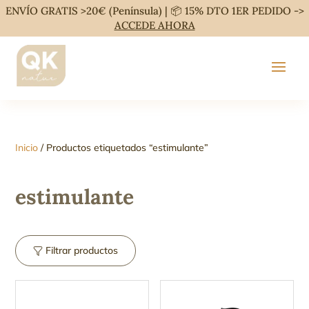
ENVÍO GRATIS >20€ (Península) | 📦 15% DTO 1ER PEDIDO ->
ACCEDE AHORA
Inicio
/ Productos etiquetados “estimulante”
estimulante
Filtrar productos