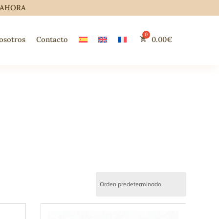
 AHORA
osotros
Contacto
0.00
€