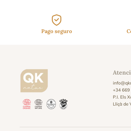
Pago seguro
C
Atenci
info@qk
+34 669
P.I. Els 
Lliçà de