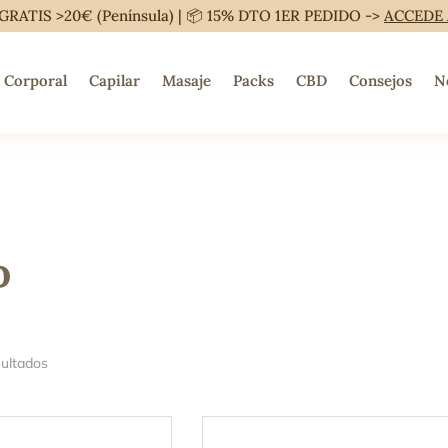
GRATIS >20€ (Península) | 📦 15% DTO 1ER PEDIDO ->
ACCEDE
Corporal
Capilar
Masaje
Packs
CBD
Consejos
N
o
sultados