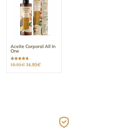
Aceite Corporal All In
One
El
El
Valorado
19.95
€
14.95
€
con
4.68
precio
precio
de 5
original
actual
era:
es:
19.95€.
14.95€.