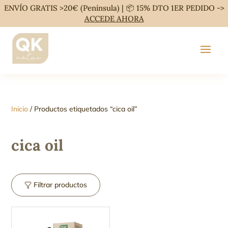
ENVÍO GRATIS >20€ (Península) | 📦 15% DTO 1ER PEDIDO ->
ACCEDE AHORA
Inicio
/ Productos etiquetados “cica oil”
cica oil
Filtrar productos