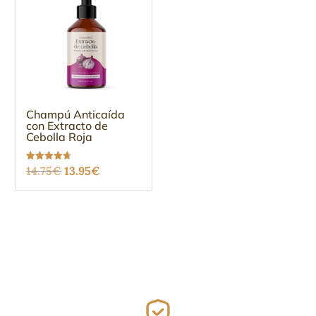
Champú Anticaída
con Extracto de
Cebolla Roja
El
El
Valorado
14.75
€
13.95
€
con
4.67
precio
precio
de 5
original
actual
era:
es:
14.75€.
13.95€.