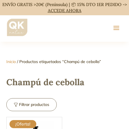
ENVÍO GRATIS >20€ (Península) | 📦 15% DTO 1ER PEDIDO ->
ACCEDE AHORA
Inicio
/ Productos etiquetados “Champú de cebolla”
Champú de cebolla
Filtrar productos
¡Oferta!