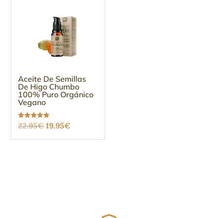
Aceite De Semillas
De Higo Chumbo
100% Puro Orgánico
Vegano
El
El
Valorado
22.95
€
19.95
€
con
5.00
precio
precio
de 5
original
actual
era:
es:
22.95€.
19.95€.