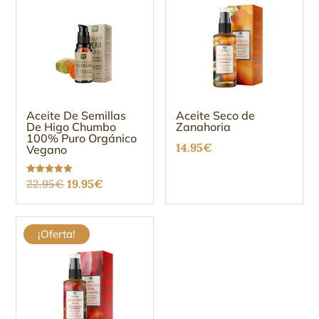
Aceite De Semillas
Aceite Seco de
De Higo Chumbo
Zanahoria
100% Puro Orgánico
14.95
€
Vegano
El
El
Valorado
22.95
€
19.95
€
con
5.00
precio
precio
de 5
original
actual
¡Oferta!
era:
es:
22.95€.
19.95€.