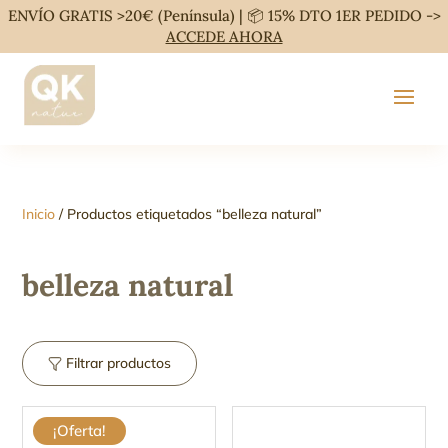
ENVÍO GRATIS >20€ (Península) | 📦 15% DTO 1ER PEDIDO ->
ACCEDE AHORA
Inicio
/ Productos etiquetados “belleza natural”
belleza natural
Filtrar productos
¡Oferta!