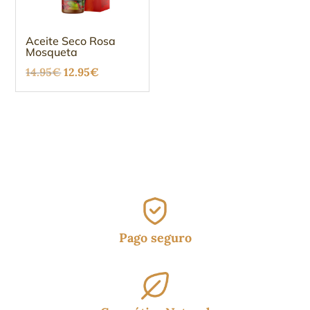
Aceite Seco Rosa
Mosqueta
El
El
14.95
€
12.95
€
precio
precio
original
actual
era:
es:
14.95€.
12.95€.
Pago seguro