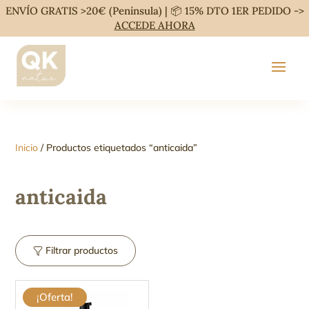
ENVÍO GRATIS >20€ (Península) | 📦 15% DTO 1ER PEDIDO ->
ACCEDE AHORA
Inicio
/ Productos etiquetados “anticaida”
anticaida
Filtrar productos
¡Oferta!