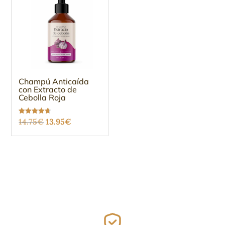
Champú Anticaída
con Extracto de
Cebolla Roja
El
El
Valorado
14.75
€
13.95
€
con
4.67
precio
precio
de 5
original
actual
era:
es:
14.75€.
13.95€.