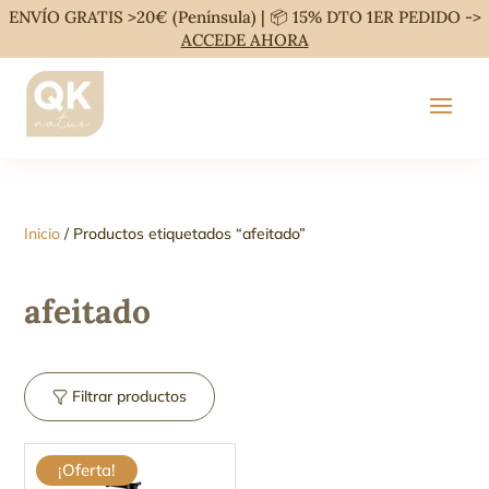
ENVÍO GRATIS >20€ (Península) | 📦 15% DTO 1ER PEDIDO ->
ACCEDE AHORA
Inicio
/ Productos etiquetados “afeitado”
afeitado
Filtrar productos
¡Oferta!