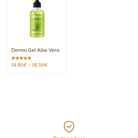
Dermo Gel Aloe Vera
Rango
Valorado
14.95
€
-
18.50
€
con
5.00
de
de 5
precios:
desde
14.95€
hasta
18.50€