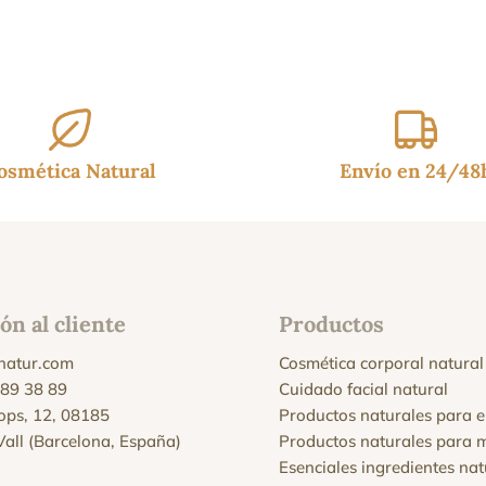
:
es:
95€.
14.99€.
osmética Natural
Envío en 24/48
ón al cliente
Productos
natur.com
Cosmética corporal natural
 89 38 89
Cuidado facial natural
Xops, 12, 08185
Productos naturales para e
 Vall (Barcelona, España)
Productos naturales para 
Esenciales ingredientes nat