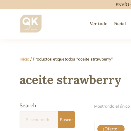
ENVÍO 
Ver todo
Facial
Inicio
/ Productos etiquetados “aceite strawberry”
aceite strawberry
Search
Mostrando el único
Buscar
Buscar
por:
¡Oferta!