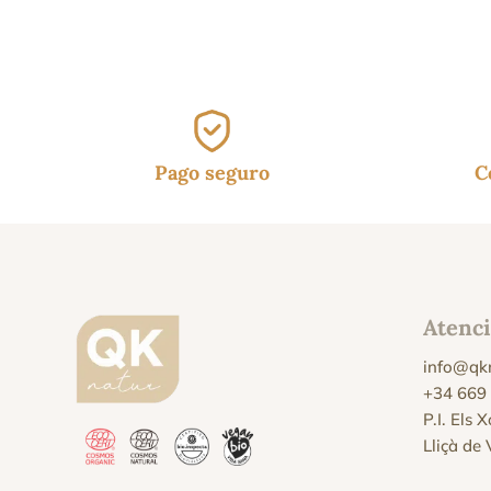
era
16.
Pago seguro
C
Atenci
info@qk
+34 669
P.I. Els 
Lliçà de