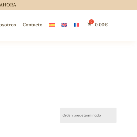
 AHORA
osotros
Contacto
0.00
€