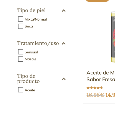
Tipo de piel
Mixta/Normal
Seca
Tratamiento/uso
Sensual
Masaje
Aceite de M
Tipo de
Sabor Fres
producto
Aceite
Valorado
El
16.95
€
14.
con
4.75
de 5
pre
ori