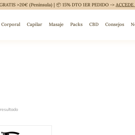
GRATIS >20€ (Península) | 📦 15% DTO 1ER PEDIDO ->
ACCEDE
Corporal
Capilar
Masaje
Packs
CBD
Consejos
N
 resultado