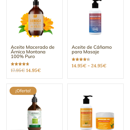
Aceite Macerado de
Aceite de Cáñamo
Árnica Montana
para Masaje
100% Puro
Rango
Valorado
14.95
€
-
24.95
€
con
El
El
Valorado
17.95
€
14.95
€
4.36
de
con
de 5
4.69
precio
precio
de 5
precios:
original
actual
desde
¡Oferta!
era:
es:
14.95€
17.95€.
14.95€.
hasta
24.95€