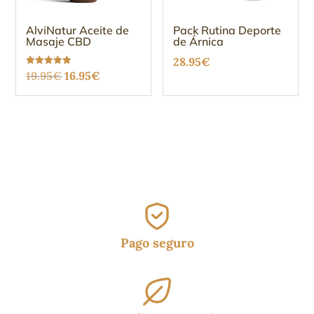
AlviNatur Aceite de
Pack Rutina Deporte
Masaje CBD
de Árnica
28.95
€
El
El
Valorado
19.95
€
16.95
€
con
5.00
precio
precio
de 5
original
actual
era:
es:
19.95€.
16.95€.
Pago seguro