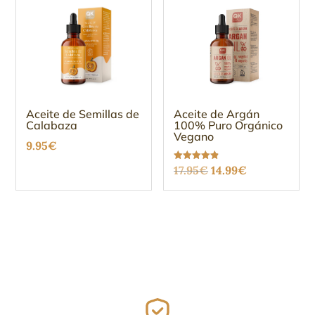
Aceite de Semillas de
Aceite de Argán
Calabaza
100% Puro Orgánico
Vegano
9.95
€
El
El
Valorado
17.95
€
14.99
€
con
4.88
precio
precio
de 5
original
actual
era:
es:
17.95€.
14.99€.