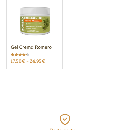
Gel Crema Romero
Rango
Valorado
17.50
€
-
24.95
€
con
4.37
de
de 5
precios:
desde
17.50€
hasta
24.95€