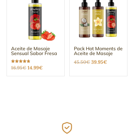
Aceite de Masaje
Pack Hot Moments de
Sensual Sabor Fresa
Aceite de Masaje
El
El
45.50
€
39.95
€
El
El
Valorado
16.95
€
14.99
€
precio
precio
con
4.75
precio
precio
original
actual
de 5
original
actual
era:
es:
era:
es:
45.50€.
39.95€.
16.95€.
14.99€.