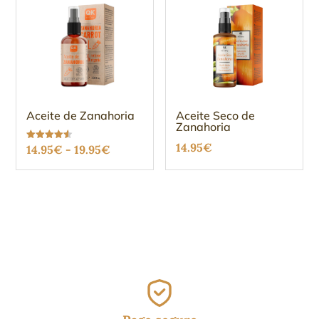
Aceite de Zanahoria
Aceite Seco de
Zanahoria
14.95
€
Rango
Valorado
14.95
€
-
19.95
€
con
4.56
de
de 5
precios:
desde
14.95€
hasta
19.95€