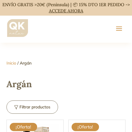
ENVÍO GRATIS >20€ (Península) | 📦 15% DTO 1ER PEDIDO ->
ACCEDE AHORA
Inicio
/ Argán
Argán
Filtrar productos
¡Oferta!
¡Oferta!