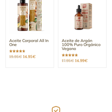
Aceite Corporal All In
Aceite de Argán
One
100% Puro Orgánico
Vegano
El
El
Valorado
19.95
€
14.95
€
con
El
El
Valorado
17.95
€
14.99
€
4.68
precio
precio
con
de 5
4.88
precio
precio
de 5
original
actual
original
actual
era:
es:
era:
es:
19.95€.
14.95€.
17.95€.
14.99€.