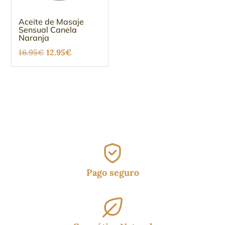
Aceite de Masaje
Sensual Canela
Naranja
El
El
16.95
€
12.95
€
precio
precio
original
actual
era:
es:
16.95€.
12.95€.
Pago seguro