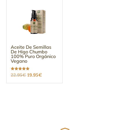
Aceite De Semillas
De Higo Chumbo
100% Puro Orgánico
Vegano
El
El
Valorado
22.95
€
19.95
€
con
5.00
precio
precio
de 5
original
actual
era:
es:
22.95€.
19.95€.