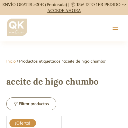
ENVÍO GRATIS >20€ (Península) | 📦 15% DTO 1ER PEDIDO ->
ACCEDE AHORA
Inicio
/ Productos etiquetados “aceite de higo chumbo”
aceite de higo chumbo
Filtrar productos
¡Oferta!